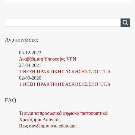
links
for
Search
Αναζήτηση
Τηλεκπαίδευση
Ανακοινώσεις
05-12-2023
Αναβάθμιση Υπηρεσίας VPN
27-04-2021
1 ΘΕΣΗ ΠΡΑΚΤΙΚΗΣ ΑΣΚΗΣΗΣ ΣΤΟ Τ.Τ.Δ
02-09-2020
1 ΘΕΣΗ ΠΡΑΚΤΙΚΗΣ ΑΣΚΗΣΗΣ ΣΤΟ Τ.Τ.Δ
FAQ
Τι είναι τα προσωπικά ψηφιακά πιστοποιητικά;
Χρειάζομαι Antivirus;
Πως συνδέομαι στο eduroam;