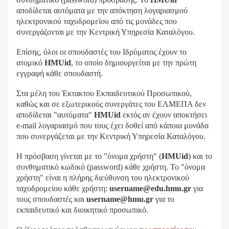
αποδίδεται αυτόματα με την απόκτηση λογαριασμού
ηλεκτρονικού ταχυδρομείου από τις μονάδες που
συνεργάζονται με την Κεντρική Υπηρεσία Καταλόγου.
Επίσης, όλοι οι σπουδαστές του Ιδρύματος έχουν το
ατομικό
HMUid
, το οποίο δημιουργείται με την πρώτη
εγγραφή κάθε σπουδαστή.
Στα μέλη του Έκτακτου Εκπαιδευτικού Προσωπικού,
καθώς και σε εξωτερικούς συνεργάτες του ΕΛΜΕΠΑ δεν
αποδίδεται "αυτόματα"
HMUid
εκτός αν έχουν αποκτήσει
e-mail λογαριασμό που τους έχει δοθεί από κάποια μονάδα
που συνεργάζεται με την Κεντρική Υπηρεσία Καταλόγου.
Η πρόσβαση γίνεται με το "όνομα χρήστη" (
HMUid
) και το
συνθηματικό κωδικό (password) κάθε χρήστη. Το "όνομα
χρήστη" είναι η πλήρης διεύθυνση του ηλεκτρονικού
ταχυδρομείου κάθε χρήστη:
username@edu.hmu.gr
για
τους σπουδαστές και
username@hmu.gr
για το
εκπαιδευτικό και διοικητικό προσωπικό.