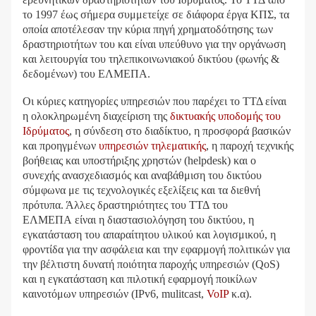
το 1997 έως σήμερα συμμετείχε σε διάφορα έργα ΚΠΣ, τα
οποία αποτέλεσαν την κύρια πηγή χρηματοδότησης των
δραστηριοτήτων του και είναι υπεύθυνο για την οργάνωση
και λειτουργία του τηλεπικοινωνιακού δικτύου (φωνής &
δεδομένων) του ΕΛΜΕΠΑ.
Οι κύριες κατηγορίες υπηρεσιών που παρέχει το ΤΤΔ είναι
η ολοκληρωμένη διαχείριση της
δικτυακής υποδομής του
Ιδρύματος
, η σύνδεση στο διαδίκτυο, η προσφορά βασικών
και προηγμένων
υπηρεσιών τηλεματικής
, η παροχή τεχνικής
βοήθειας και υποστήριξης χρηστών
(
helpdesk
)
και ο
συνεχής ανασχεδιασμός και αναβάθμιση του δικτύου
σύμφωνα με τις τεχνολογικές εξελίξεις και τα διεθνή
πρότυπα. Άλλες δραστηριότητες του
ΤΤΔ του
ΕΛΜΕΠΑ
είναι η διαστασιολόγηση του δικτύου, η
εγκατάσταση του απαραίτητου υλικού και λογισμικού, η
φροντίδα για την ασφάλεια και την εφαρμογή πολιτικών για
την βέλτιστη δυνατή ποιότητα παροχής υπηρεσιών (QoS)
και η εγκατάσταση και πιλοτική εφαρμογή ποικίλων
καινοτόμων υπηρεσιών (IPv6, mulitcast,
VoIP
κ.α).