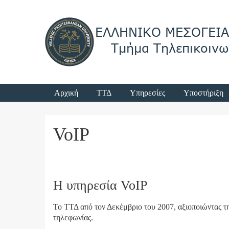
Login
Κύριο μενού
Αρχική
ΤΤΔ
Υπηρεσίες
Υποστήριξη
Menu
VoIP
Η υπηρεσία VoIP
Το ΤΤΔ από τον Δεκέμβριο του 2007, αξιοποιώντας τ
τηλεφωνίας.