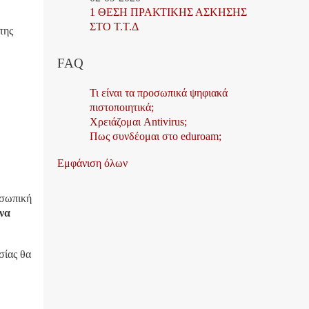
1 ΘΕΣΗ ΠΡΑΚΤΙΚΗΣ ΑΣΚΗΣΗΣ
ΣΤΟ Τ.Τ.Δ
της
FAQ
Τι είναι τα προσωπικά ψηφιακά
πιστοποιητικά;
Χρειάζομαι Antivirus;
Πως συνδέομαι στο eduroam;
Εμφάνιση όλων
.
οσωπική
 να
σίας θα