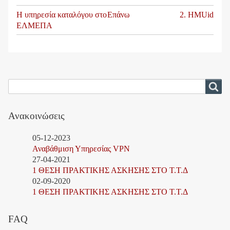
Book
Η υπηρεσία καταλόγου στο
Επάνω
2. HMUid
ΕΛΜΕΠΑ
traversal
links
for
Η
Αναζήτηση
Αναζήτηση
υπηρεσία
καταλόγου
Ανακοινώσεις
στο
05-12-2023
ΕΛΜΕΠΑ
Αναβάθμιση Υπηρεσίας VPN
27-04-2021
1 ΘΕΣΗ ΠΡΑΚΤΙΚΗΣ ΑΣΚΗΣΗΣ ΣΤΟ Τ.Τ.Δ
02-09-2020
1 ΘΕΣΗ ΠΡΑΚΤΙΚΗΣ ΑΣΚΗΣΗΣ ΣΤΟ Τ.Τ.Δ
FAQ